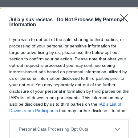
¿Te ha gustado la receta?
Julia y sus recetas -
Do Not Process My Personal
Facebook
Information
Twitter
Pinea esta receta
If you wish to opt-out of the sale, sharing to third parties, or
Imprime esta receta
processing of your personal or sensitive information for
targeted advertising by us, please use the below opt-out
Receta guardada en :
Bocadillos y sándwich y
section to confirm your selection. Please note that after your
hamburguesas
,
entrantes
,
Tapas y pinchos
opt-out request is processed you may continue seeing
interest-based ads based on personal information utilized by
us or personal information disclosed to third parties prior to
your opt-out. You may separately opt-out of the further
disclosure of your personal information by third parties on the
IAB’s list of downstream participants. This information may
Entrada más reciente
Entrada antigua
also be disclosed by us to third parties on the
IAB’s List of
Downstream Participants
that may further disclose it to other
third parties.
Personal Data Processing Opt Outs