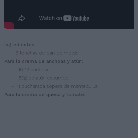
Ingredientes:
-
 6
lonchas de pan de molde
Para la crema de anchoas y atún:
- 10-12 anchoas
- 50g de atún escurrido
- 1 cucharada sopera de mantequilla
Para la crema de queso y tomate: