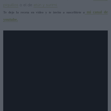
piquillos
o el de
atún y surimi.
mi canal de
Te dejo la receta en vídeo y te invito a suscribirte a
youtube.