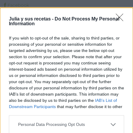
Facebook
Twitter
Julia y sus recetas -
Do Not Process My Personal
Pinea esta receta
Information
Imprime esta receta
Receta guardada en :
entrantes
,
pasteles fríos
,
If you wish to opt-out of the sale, sharing to third parties, or
processing of your personal or sensitive information for
pescados
,
varios
targeted advertising by us, please use the below opt-out
section to confirm your selection. Please note that after your
opt-out request is processed you may continue seeing
interest-based ads based on personal information utilized by
us or personal information disclosed to third parties prior to
Entrada más reciente
Entrada antigua
your opt-out. You may separately opt-out of the further
disclosure of your personal information by third parties on the
IAB’s list of downstream participants. This information may
also be disclosed by us to third parties on the
IAB’s List of
Downstream Participants
that may further disclose it to other
third parties.
Personal Data Processing Opt Outs