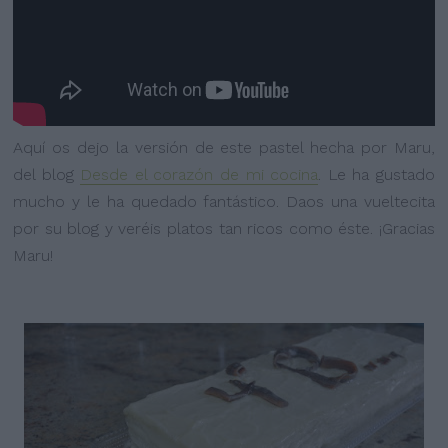
Aquí os dejo la versión de este pastel hecha por Maru,
del blog
Desde el corazón de mi cocina
. Le ha gustado
mucho y le ha quedado fantástico. Daos una vueltecita
por su blog y veréis platos tan ricos como éste. ¡Gracias
Maru!