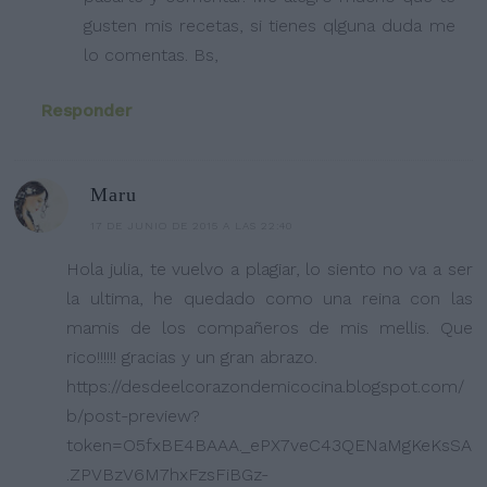
gusten mis recetas, si tienes qlguna duda me
lo comentas. Bs,
Responder
Maru
17 DE JUNIO DE 2015 A LAS 22:40
Hola julia, te vuelvo a plagiar, lo siento no va a ser
la ultima, he quedado como una reina con las
mamis de los compañeros de mis mellis. Que
rico!!!!!! gracias y un gran abrazo.
https://desdeelcorazondemicocina.blogspot.com/
b/post-preview?
token=O5fxBE4BAAA._ePX7veC43QENaMgKeKsSA
.ZPVBzV6M7hxFzsFiBGz-